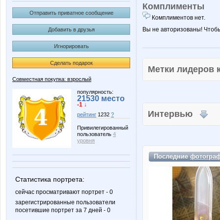
Комплименты
Отправить приватное сообщение
Комплиментов нет.
Вы не авторизованы! Чтоб
Добавить в друзья
Игнорировать
Сделать подарок
Метки лидеров
Совместная покупка: взрослый
популярность:
21530 место
-1 ↓
Интервью
рейтинг
1232
?
Привилегированный
пользователь
4
уровня
Последние
фотогра
Статистика портрета:
сейчас просматривают портрет - 0
зарегистрированные пользователи
посетившие портрет за 7 дней - 0